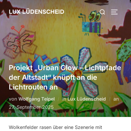
Zum
Suchen
LUX LÜDENSCHEID
Inhalt
SEITEN
nach:
springen
Projekt „Urban Glow – Lichtpfade
der Altstadt“ knüpft an die
Lichtrouten an
von
Wolfgang Teipel
in
Lux Lüdenscheid
an
Veröf
27. September 2025
am
Wolkenfelder rasen über eine Szenerie mit