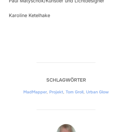
Paul Matyschok/Künstler und Lichtdesigner
Karoline Ketelhake
SCHLAGWÖRTER
MadMapper
,
Projekt
,
Tom Groll
,
Urban Glow
BEITRAGSAUTOR