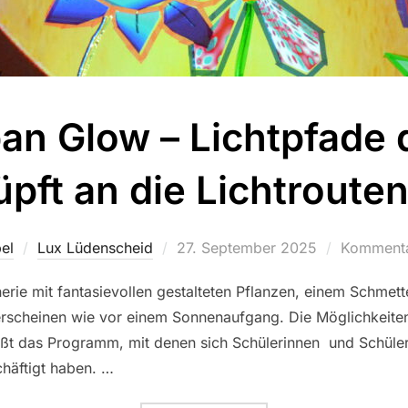
an Glow – Lichtpfade 
pft an die Lichtroute
el
Lux Lüdenscheid
Veröffentlicht
27. September 2025
Kommentar
am
rie mit fantasievollen gestalteten Pflanzen, einem Schmette
 erscheinen wie vor einem Sonnenaufgang. Die Möglichkeiten 
ßt das Programm, mit denen sich Schülerinnen und Schüle
häftigt haben. …