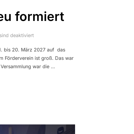
eu formiert
ind deaktiviert
1. bis 20. März 2027 auf das
im Förderverein ist groß. Das war
er Versammlung war die …
 VORSTAND NEU FORMIERT“