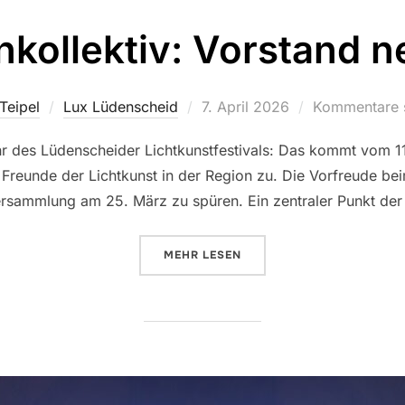
nkollektiv: Vorstand n
Teipel
Lux Lüdenscheid
Veröffentlicht
7. April 2026
Kommentare s
am
hr des Lüdenscheider Lichtkunstfestivals: Das kommt vom 1
e Freunde der Lichtkunst in der Region zu. Die Vorfreude be
versammlung am 25. März zu spüren. Ein zentraler Punkt d
MEHR
ÜBER „LICHTROUTENKOLLEKTIV:
LESEN