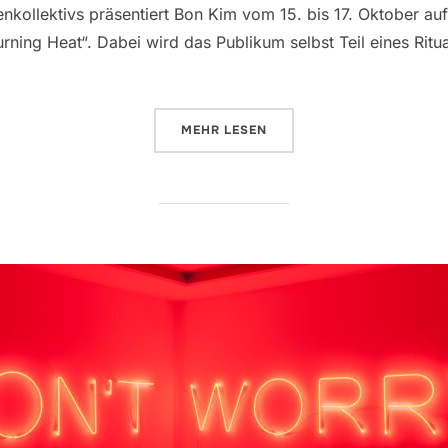
enkollektivs präsentiert Bon Kim vom 15. bis 17. Oktober au
ing Heat“. Dabei wird das Publikum selbst Teil eines Ritu
MEHR
ÜBER „LICHTROUTEN-PERFORMA
LESEN