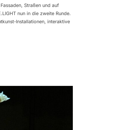
 Fassaden, Straßen und auf
.LIGHT nun in die zweite Runde.
unst-Installationen, interaktive
EHT IN DIE ZWEITE RUNDE“