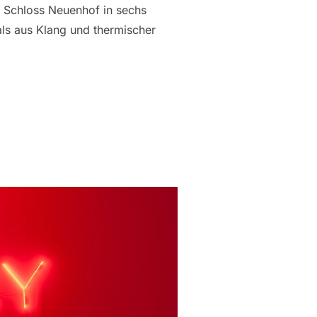
f Schloss Neuenhof in sechs
als aus Klang und thermischer
NCE „MOURNING HEAT“ KEHRT ZURÜCK“