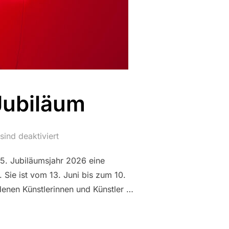
Jubiläum
ind deaktiviert
25. Jubiläumsjahr 2026 eine
Sie ist vom 13. Juni bis zum 10.
denen Künstlerinnen und Künstler …
M ZFIL-JUBILÄUM“