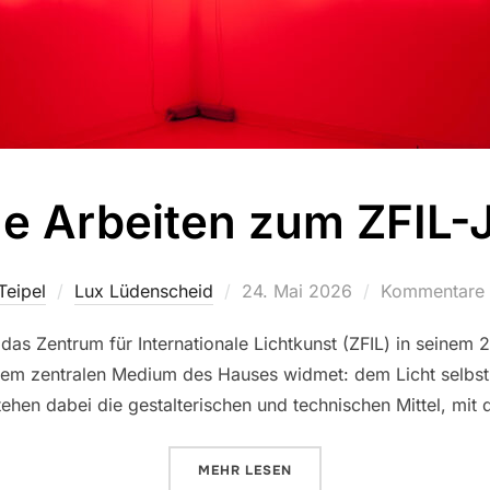
he Arbeiten zum ZFIL-
Teipel
Lux Lüdenscheid
Veröffentlicht
24. Mai 2026
Kommentare s
am
as Zentrum für Internationale Lichtkunst (ZFIL) in seinem 
dem zentralen Medium des Hauses widmet: dem Licht selbst. 
ehen dabei die gestalterischen und technischen Mittel, mit 
MEHR
ÜBER „IKONISCHE ARBEITEN ZU
LESEN