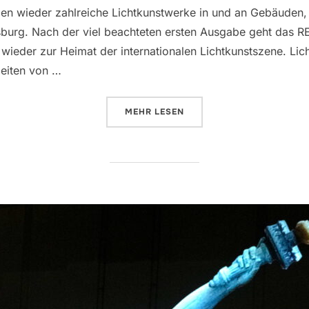
len wieder zahlreiche Lichtkunstwerke in und an Gebäuden,
burg. Nach der viel beachteten ersten Ausgabe geht das RE
eder zur Heimat der internationalen Lichtkunstszene. Lichtk
beiten von …
MEHR
ÜBER „REGENSBURG: RE.LIGHT G
LESEN