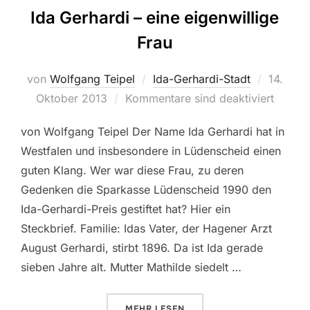
Ida Gerhardi – eine eigenwillige
Frau
von
Wolfgang Teipel
Ida-Gerhardi-Stadt
Veröffen
14.
Oktober 2013
Kommentare sind deaktiviert
am
von Wolfgang Teipel Der Name Ida Gerhardi hat in
Westfalen und insbesondere in Lüdenscheid einen
guten Klang. Wer war diese Frau, zu deren
Gedenken die Sparkasse Lüdenscheid 1990 den
Ida-Gerhardi-Preis gestiftet hat? Hier ein
Steckbrief. Familie: Idas Vater, der Hagener Arzt
August Gerhardi, stirbt 1896. Da ist Ida gerade
sieben Jahre alt. Mutter Mathilde siedelt …
MEHR
ÜBER „IDA GERHARDI – EINE EI
LESEN