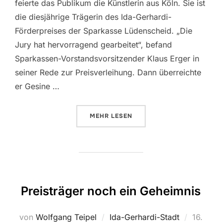
feierte das Publikum die Künstlerin aus Köln. Sie ist
die diesjährige Trägerin des Ida-Gerhardi-
Förderpreises der Sparkasse Lüdenscheid. „Die
Jury hat hervorragend gearbeitet“, befand
Sparkassen-Vorstandsvorsitzender Klaus Erger in
seiner Rede zur Preisverleihung. Dann überreichte
er Gesine …
MEHR
ÜBER „GESINE GRUNDMANN ERH
LESEN
Preisträger noch ein Geheimnis
von
Wolfgang Teipel
Ida-Gerhardi-Stadt
Veröffen
16.