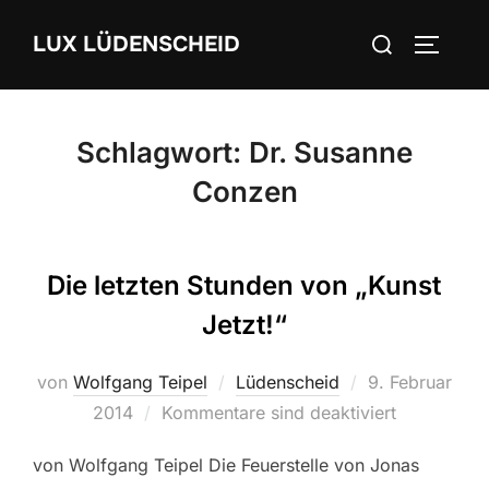
Zum
Suchen
LUX LÜDENSCHEID
Inhalt
SEITEN
nach:
springen
Schlagwort:
Dr. Susanne
Conzen
Die letzten Stunden von „Kunst
Jetzt!“
von
Wolfgang Teipel
Lüdenscheid
Veröffentlicht
9. Februar
2014
Kommentare sind deaktiviert
am
von Wolfgang Teipel Die Feuerstelle von Jonas