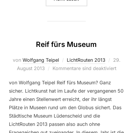
Reif fürs Museum
von
Wolfgang Teipel
LichtRouten 2013
Veröffent
29.
August 2013
Kommentare sind deaktiviert
am
von Wolfgang Teipel Reif fürs Museum? Ganz
sicher. Lichtkunst hat im Laufe der vergangenen 50
Jahre einen Stellenwert erreicht, der ihr längst
Plätze in Museen rund um den Globus sichert. Das
Städtische Museum Lüdenscheid und die
LichtRouten 2013 passen also auch ohne
Fragezeichen gut zueinander. In diesem Jahr ist die