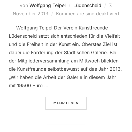
von
Wolfgang Teipel
Lüdenscheid
Veröffentl
7.
November 2013
Kommentare sind deaktiviert
am
Wolfgang Teipel Der Verein Kunstfreunde
Lüdenscheid setzt sich entschieden für die Vielfalt
und die Freiheit in der Kunst ein. Oberstes Ziel ist
dabei die Förderung der Städtischen Galerie. Bei
der Mitgliederversammlung am Mittwoch blickten
die Kunstfreunde selbstbewusst auf das Jahr 2013.
„Wir haben die Arbeit der Galerie in diesem Jahr
mit 19500 Euro …
MEHR
ÜBER „19 500 EURO FÜR DIE GAL
LESEN