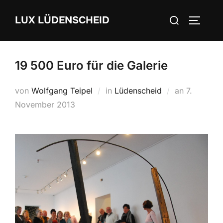
Zum
Suchen
LUX LÜDENSCHEID
Inhalt
SEITEN
nach:
springen
19 500 Euro für die Galerie
von
Wolfgang Teipel
in
Lüdenscheid
an
Veröffentl
7.
November 2013
am