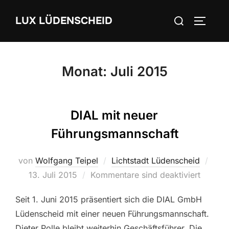
Zum
Suchen
LUX LÜDENSCHEID
Inhalt
SEITEN
nach:
springen
Monat:
Juli 2015
DIAL mit neuer
Führungsmannschaft
von
Wolfgang Teipel
Lichtstadt Lüdenscheid
Veröf
13. Juli 2015
Kommentare sind deaktiviert
am
Seit 1. Juni 2015 präsentiert sich die DIAL GmbH
Lüdenscheid mit einer neuen Führungsmannschaft.
Dieter Polle bleibt weiterhin Geschäftsführer. Die