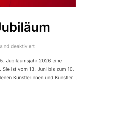
Jubiläum
ind deaktiviert
25. Jubiläumsjahr 2026 eine
Sie ist vom 13. Juni bis zum 10.
denen Künstlerinnen und Künstler …
M ZFIL-JUBILÄUM“