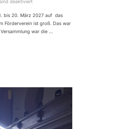
ind deaktiviert
1. bis 20. März 2027 auf das
im Förderverein ist groß. Das war
er Versammlung war die …
 VORSTAND NEU FORMIERT“