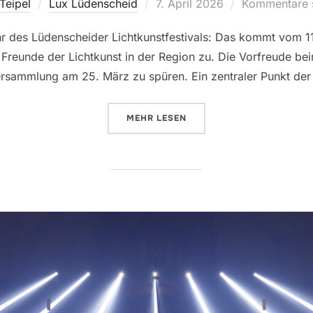
Teipel
Lux Lüdenscheid
Veröffentlicht
7. April 2026
Kommentare s
am
hr des Lüdenscheider Lichtkunstfestivals: Das kommt vom 1
e Freunde der Lichtkunst in der Region zu. Die Vorfreude be
versammlung am 25. März zu spüren. Ein zentraler Punkt d
MEHR
ÜBER „LICHTROUTENKOLLEKTIV:
LESEN