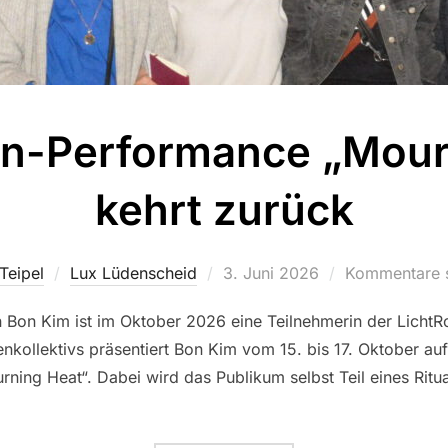
en-Performance „Mour
kehrt zurück
Teipel
Lux Lüdenscheid
Veröffentlicht
3. Juni 2026
Kommentare s
am
n Bon Kim ist im Oktober 2026 eine Teilnehmerin der Licht
enkollektivs präsentiert Bon Kim vom 15. bis 17. Oktober au
ing Heat“. Dabei wird das Publikum selbst Teil eines Ritu