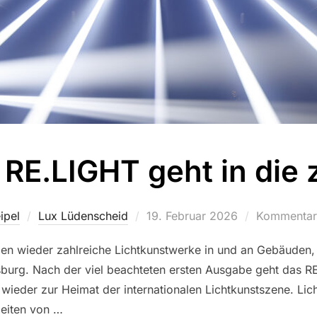
RE.LIGHT geht in die
ipel
Lux Lüdenscheid
Veröffentlicht
19. Februar 2026
Kommentare
am
len wieder zahlreiche Lichtkunstwerke in und an Gebäuden,
burg. Nach der viel beachteten ersten Ausgabe geht das RE
eder zur Heimat der internationalen Lichtkunstszene. Lichtk
beiten von …