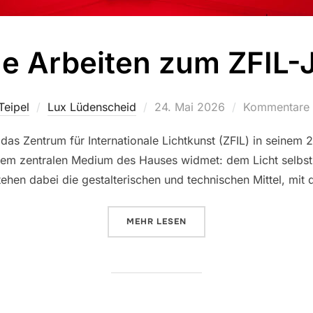
he Arbeiten zum ZFIL-
Teipel
Lux Lüdenscheid
Veröffentlicht
24. Mai 2026
Kommentare s
am
as Zentrum für Internationale Lichtkunst (ZFIL) in seinem 
dem zentralen Medium des Hauses widmet: dem Licht selbst. 
ehen dabei die gestalterischen und technischen Mittel, mit 
MEHR
ÜBER „IKONISCHE ARBEITEN ZU
LESEN