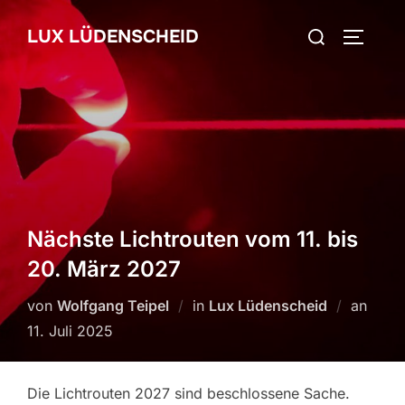
Zum
Suchen
LUX LÜDENSCHEID
Inhalt
SEITEN
nach:
springen
Nächste Lichtrouten vom 11. bis
20. März 2027
von
Wolfgang Teipel
in
Lux Lüdenscheid
an
Veröf
11. Juli 2025
am
Die Lichtrouten 2027 sind beschlossene Sache.