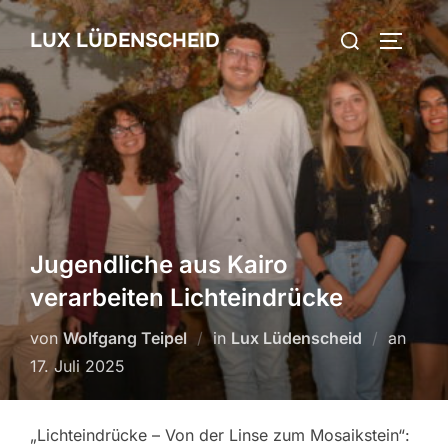
Zum
Suchen
LUX LÜDENSCHEID
Inhalt
SEITEN
nach:
springen
Jugendliche aus Kairo
verarbeiten Lichteindrücke
von
Wolfgang Teipel
in
Lux Lüdenscheid
an
Veröf
17. Juli 2025
am
„Lichteindrücke – Von der Linse zum Mosaikstein“: