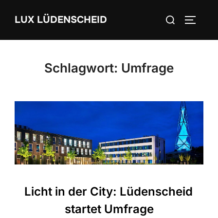
Zum
Suchen
LUX LÜDENSCHEID
Inhalt
SEITEN
nach:
springen
Schlagwort:
Umfrage
Licht in der City: Lüdenscheid
startet Umfrage