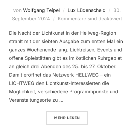
von
Wolfgang Teipel
Lux Lüdenscheid
Veröffent
30.
September 2024
Kommentare sind deaktiviert
am
Die Nacht der Lichtkunst in der Hellweg-Region
strahlt mit der siebten Ausgabe zum ersten Mal ein
ganzes Wochenende lang. Lichtreisen, Events und
offene Spielstätten gibt es im östlichen Ruhrgebiet
an gleich drei Abenden des 25. bis 27. Oktober.
Damit eröffnet das Netzwerk HELLWEG – ein
LICHTWEG den Lichtkunst-Interessierten die
Möglichkeit, verschiedene Programmpunkte und
Veranstaltungsorte zu …
MEHR
ÜBER „EIN GANZES WOCHENENDE
LESEN