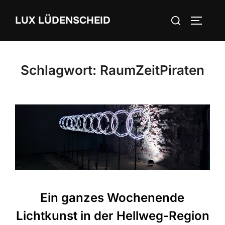
Zum
Suchen
LUX LÜDENSCHEID
Inhalt
SEITEN
nach:
springen
Schlagwort:
RaumZeitPiraten
Ein ganzes Wochenende
Lichtkunst in der Hellweg-Region