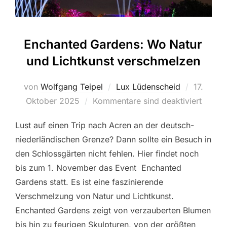
Enchanted Gardens: Wo Natur
und Lichtkunst verschmelzen
von
Wolfgang Teipel
Lux Lüdenscheid
Veröffent
17.
Oktober 2025
Kommentare sind deaktiviert
am
Lust auf einen Trip nach Acren an der deutsch-
niederländischen Grenze? Dann sollte ein Besuch in
den Schlossgärten nicht fehlen. Hier findet noch
bis zum 1. November das Event Enchanted
Gardens statt. Es ist eine faszinierende
Verschmelzung von Natur und Lichtkunst.
Enchanted Gardens zeigt von verzauberten Blumen
bis hin zu feurigen Skulpturen, von der größten