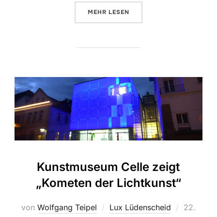
MEHR
ÜBER „LICHT IN DER CITY: LÜD
LESEN
Kunstmuseum Celle zeigt
„Kometen der Lichtkunst“
von
Wolfgang Teipel
Lux Lüdenscheid
Veröffent
22.