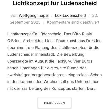
Lichtkonzept für Lüdenscheid
von
Wolfgang Teipel
Lux Lüdenscheid
Veröffent
23.
September 2025
Kommentare sind deaktiviert
am
Lichtkonzept für Lüdenscheid: Das Büro Ruairí
O’Brien. Architektur. Licht. Raumkunst. aus Dresden
übernimmt die Planung des Lichtkonzeptes für die
Lüdenscheider Innenstadt. Die Bewerbung
überzeugte im August die Fachjury. Vier Büros
hatten Unterlagen für die zweite Runde des
zweistufigen Vergabeverfahrens eingereicht. Schon
in den kommenden Wochen soll das Unternehmen
mit der Erarbeitung des Konzeptes starten. Die …
MEHR
ÜBER „BÜRO AUS DRESDEN PLA
LESEN