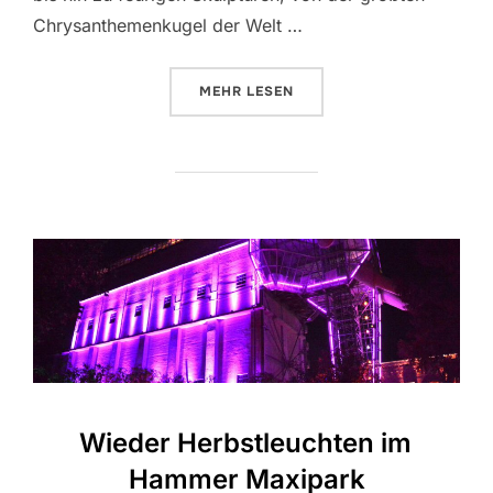
Chrysanthemenkugel der Welt …
MEHR
ÜBER „ENCHANTED GARDENS: W
LESEN
Wieder Herbstleuchten im
Hammer Maxipark