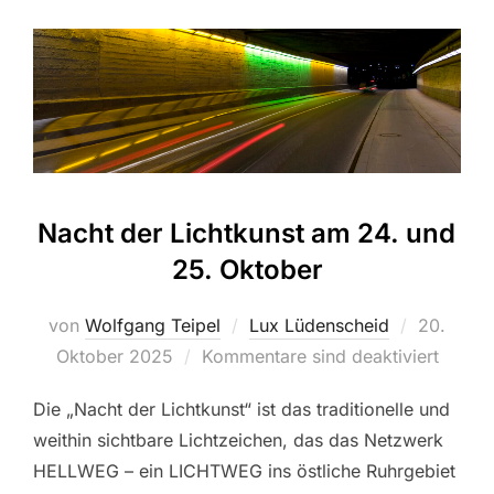
Nacht der Lichtkunst am 24. und
25. Oktober
von
Wolfgang Teipel
Lux Lüdenscheid
Veröffent
20.
Oktober 2025
Kommentare sind deaktiviert
am
Die „Nacht der Lichtkunst“ ist das traditionelle und
weithin sichtbare Lichtzeichen, das das Netzwerk
HELLWEG – ein LICHTWEG ins östliche Ruhrgebiet