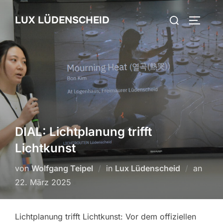
Zum
Suchen
LUX LÜDENSCHEID
Inhalt
SEITEN
nach:
springen
DIAL: Lichtplanung trifft
Lichtkunst
von
Wolfgang Teipel
in
Lux Lüdenscheid
an
Veröf
22. März 2025
am
Lichtplanung trifft Lichtkunst: Vor dem offiziellen