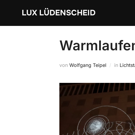
Zum
LUX LÜDENSCHEID
Inhalt
springen
Warmlaufen
von
Wolfgang Teipel
in
Lichts