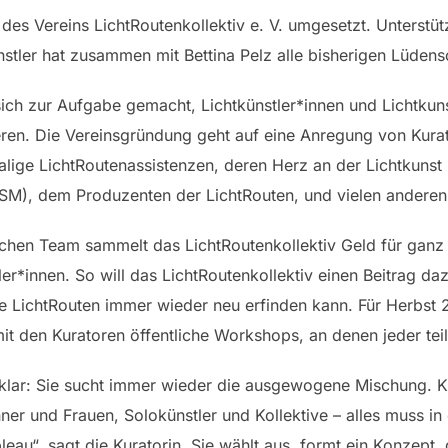
ve des Vereins LichtRoutenkollektiv e. V. umgesetzt. Unterst
stler hat zusammen mit Bettina Pelz alle bisherigen Lüdensc
 sich zur Aufgabe gemacht, Lichtkünstler*innen und Lichtkuns
ren. Die Vereinsgründung geht auf eine Anregung von Kurato
alige LichtRoutenassistenzen, deren Herz an der Lichtkunst
LSM), dem Produzenten der LichtRouten, und vielen ander
chen Team sammelt das LichtRoutenkollektiv Geld für ganz 
r*innen. So will das LichtRoutenkollektiv einen Beitrag daz
e LichtRouten immer wieder neu erfinden kann. Für Herbst 
it den Kuratoren öffentliche Workshops, an denen jeder te
t klar: Sie sucht immer wieder die ausgewogene Mischung. 
er und Frauen, Solokünstler und Kollektive – alles muss i
bleau“, sagt die Kuratorin. Sie wählt aus, formt ein Konzept