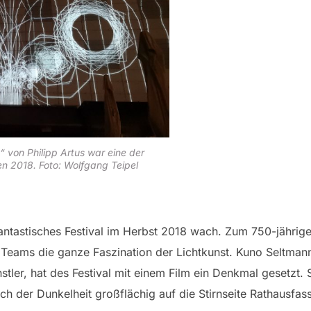
a“ von Philipp Artus war eine der
en 2018. Foto: Wolfgang Teipel
ntastisches Festival im Herbst 2018 wach. Zum 750-jährige
 Teams die ganze Faszination der Lichtkunst. Kuno Seltmann,
nstler, hat des Festival mit einem Film ein Denkmal gesetzt.
h der Dunkelheit großflächig auf die Stirnseite Rathausfass