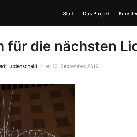
Start
Das Projekt
Künstle
 für die nächsten Li
tadt Lüdenscheid
an
Veröffentlicht
12. September 2019
am