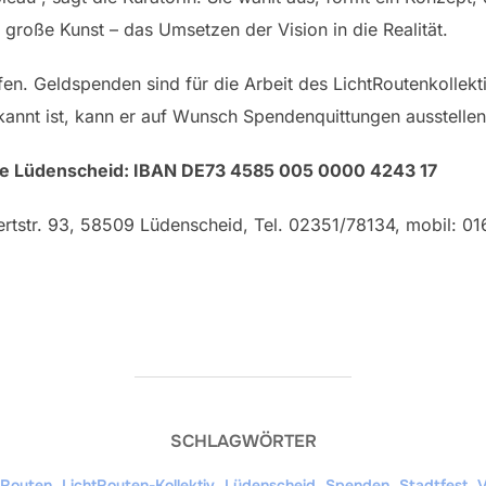
 große Kunst – das Umsetzen der Vision in die Realität.
fen. Geldspenden sind für die Arbeit des LichtRoutenkollekt
annt ist, kann er auf Wunsch Spendenquittungen ausstellen
se Lüdenscheid: IBAN DE73 4585 005 0000 4243 17
rtstr. 93, 58509 Lüdenscheid, Tel. 02351/78134, mobil: 01
SCHLAGWÖRTER
tRouten
,
LichtRouten-Kollektiv
,
Lüdenscheid
,
Spenden
,
Stadtfest
,
V