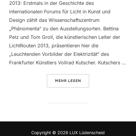
2013: Erstmals in der Geschichte des
internationalen Forums für Licht in Kunst und
Design zählt das Wissenschaftszentrum
„Phänomenta“ zu den Ausstellungsorten. Bettina
Pelz und Tom Groll, die künstlerischen Leiter der
LichtRouten 2013, präsentieren hier die
„Leuchtenden Vorbilder der Elektrizität“ des
Frankfurter Künstlers Vollrad Kutscher. Kutschers …
MEHR
ÜBER „GALERIE AUS LICHT IN 
LESEN
Copyright © 2026 LUX Lüdenscheid