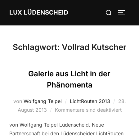
Zum
Suchen
LUX LÜDENSCHEID
Inhalt
SEITEN
nach:
springen
Schlagwort:
Vollrad Kutscher
Galerie aus Licht in der
Phänomenta
von
Wolfgang Teipel
LichtRouten 2013
Veröffent
28.
August 2013
Kommentare sind deaktiviert
am
von Wolfgang Teipel Lüdenscheid. Neue
Partnerschaft bei den Lüdenscheider LichtRouten