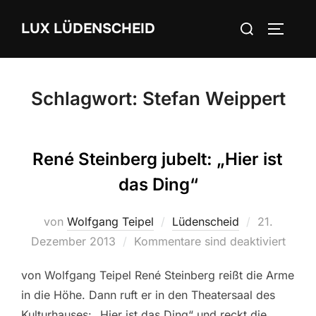
Zum
Suchen
LUX LÜDENSCHEID
Inhalt
SEITEN
nach:
springen
Schlagwort:
Stefan Weippert
René Steinberg jubelt: „Hier ist
das Ding“
von
Wolfgang Teipel
Lüdenscheid
Veröffentli
21.
Dezember 2013
Kommentare sind deaktiviert
am
von Wolfgang Teipel René Steinberg reißt die Arme
in die Höhe. Dann ruft er in den Theatersaal des
Kulturhauses: „Hier ist das Ding“ und reckt die