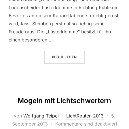
Lüdenscheider Lüsterklemme in Richtung Publikum.
Bevor es an diesem Kabarettabend so richtig ernst
wird, lässt Steinberg erstmal so richtig seine
Freude raus. Die „Lüsterklemme“ besitzt für ihn
einen besonderen …
MEHR
ÜBER „RENÉ STEINBERG JUBELT: 
LESEN
Mogeln mit Lichtschwertern
von
Wolfgang Teipel
LichtRouten 2013
Veröffen
5.
September 2013
Kommentare sind deaktiviert
am