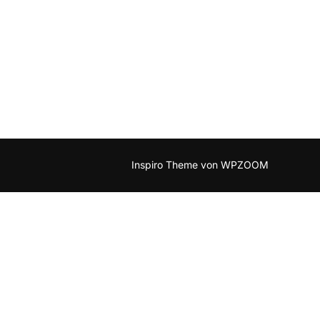
T STATION IN ARNSBERG“
Inspiro Theme
von
WPZOOM