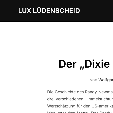
Zum
LUX LÜDENSCHEID
Inhalt
springen
Der „Dixie
von
Wolfgan
Die Geschichte des Randy-Newman-P
drei verschiedenen Himmelsrichtun
Wertschätzung für den US-amerik