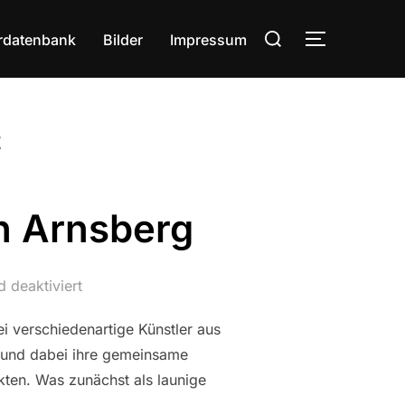
Suchen
rdatenbank
Bilder
Impressum
SEITENLE
nach:
t
in Arnsberg
 deaktiviert
i verschiedenartige Künstler aus
n und dabei ihre gemeinsame
en. Was zunächst als launige