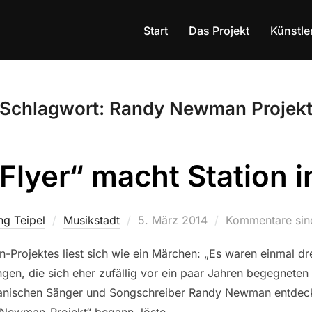
Start
Das Projekt
Künstle
Schlagwort:
Randy Newman Projek
 Flyer“ macht Station 
g Teipel
Musikstadt
Veröffentlicht
5. März 2014
Kommentare sind
am
rojektes liest sich wie ein Märchen: „Es waren einmal dre
gen, die sich eher zufällig vor ein paar Jahren begegnete
anischen Sänger und Songschreiber Randy Newman entdeckt