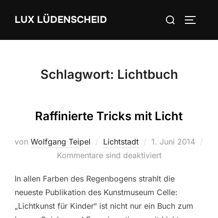
Zum
Suchen
LUX LÜDENSCHEID
Inhalt
SEITEN
nach:
springen
Schlagwort:
Lichtbuch
Raffinierte Tricks mit Licht
von
Wolfgang Teipel
Lichtstadt
Veröffentlicht
1. Juni 2014
Kommentare sind deaktiviert
am
In allen Farben des Regenbogens strahlt die
neueste Publikation des Kunstmuseum Celle:
„Lichtkunst für Kinder“ ist nicht nur ein Buch zum