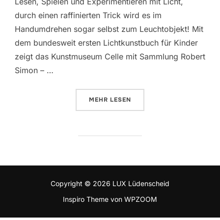
Lesen, Spielen und Experimentieren mit Licht,
durch einen raffinierten Trick wird es im
Handumdrehen sogar selbst zum Leuchtobjekt! Mit
dem bundesweit ersten Lichtkunstbuch für Kinder
zeigt das Kunstmuseum Celle mit Sammlung Robert
Simon – …
MEHR
ÜBER „RAFFINIERTE TRICKS MIT 
LESEN
Copyright © 2026 LUX Lüdenscheid
Inspiro Theme
von
WPZOOM