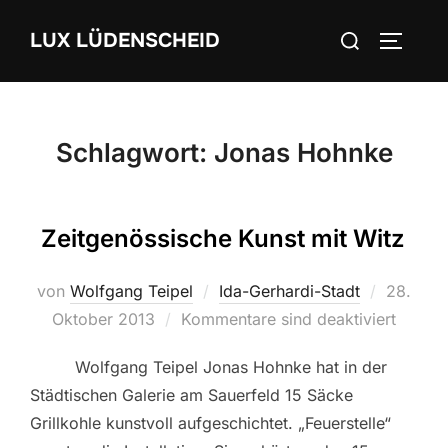
Zum
Suchen
LUX LÜDENSCHEID
Inhalt
SEITEN
nach:
springen
Schlagwort:
Jonas Hohnke
Zeitgenössische Kunst mit Witz
von
Wolfgang Teipel
Ida-Gerhardi-Stadt
Veröffen
28.
Oktober 2013
Kommentare sind deaktiviert
am
Wolfgang Teipel Jonas Hohnke hat in der
Städtischen Galerie am Sauerfeld 15 Säcke
Grillkohle kunstvoll aufgeschichtet. „Feuerstelle“