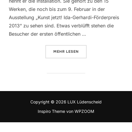
nennt er die Installation. Sie gehört zu den 15
Werken, die noch bis zum 9. Februar in der
Ausstellung „Kunst jetzt! Ida-Gerhardi-Förderpreis
2013“ zu sehen sind. Etwas verblüfft stehen die
Besucher der ersten öffentlichen …
MEHR
ÜBER „ZEITGENÖSSISCHE KUNST
LESEN
Copyright © 2026 LUX Lüdenscheid
Inspiro Theme
von
WPZOOM