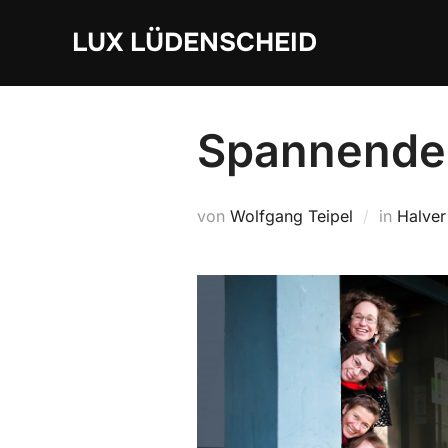
Zum
LUX LÜDENSCHEID
Inhalt
springen
Spannendes
von
Wolfgang Teipel
in
Halver