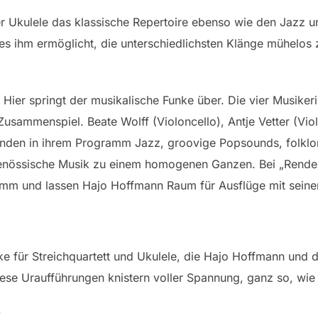
 Ukulele das klassische Repertoire ebenso wie den Jazz un
es ihm ermöglicht, die unterschiedlichsten Klänge mühelos z
ier springt der musikalische Funke über. Die vier Musiker
usammenspiel. Beate Wolff (Violoncello), Antje Vetter (Viol
inden in ihrem Programm Jazz, groovige Popsounds, folklor
genössische Musik zu einem homogenen Ganzen. Bei „Rendez
mm und lassen Hajo Hoffmann Raum für Ausflüge mit seiner
e für Streichquartett und Ukulele, die Hajo Hoffmann und 
iese Uraufführungen knistern voller Spannung, ganz so, wi
n