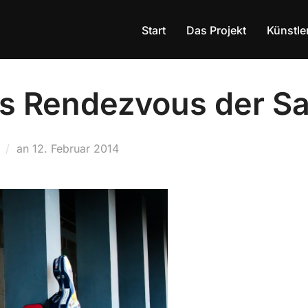
Start
Das Projekt
Künstle
 Rendezvous der Sa
an
Veröffentlicht
12. Februar 2014
am