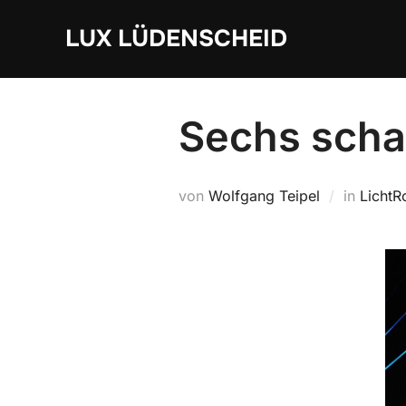
Zum
LUX LÜDENSCHEID
Inhalt
springen
Sechs scha
von
Wolfgang Teipel
in
LichtR