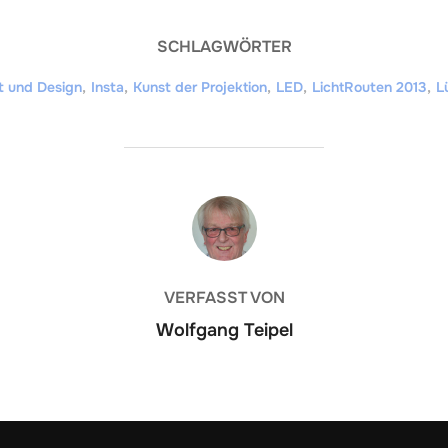
SCHLAGWÖRTER
st und Design
,
Insta
,
Kunst der Projektion
,
LED
,
LichtRouten 2013
,
L
BEITRAGSAUTOR
VERFASST VON
Wolfgang Teipel