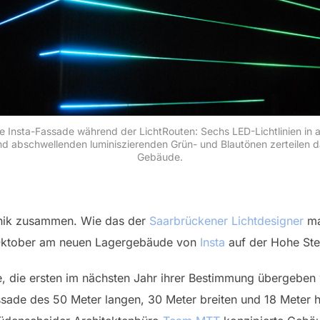
e Insta-Fassade während der LichtRouten: Sechs LED-Lichtlinien in 
nd abschwellenden luminiszierenden Grün- und Blautönen zerteilen d
Gebäude.
hnik zusammen. Wie das der
Saarbrückener Lichtdesigner
ma
Oktober am neuen Lagergebäude von
Insta
auf der Hohe Ste
e, die ersten im nächsten Jahr ihrer Bestimmung übergeben
assade des 50 Meter langen, 30 Meter breiten und 18 Meter 