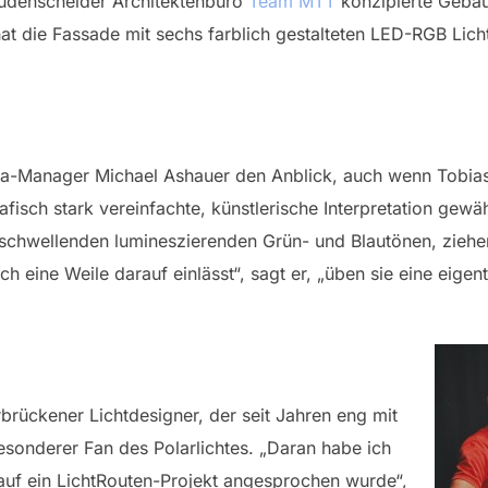
Lüdenscheider Architektenbüro
Team MTT
konzipierte Gebä
t die Fassade mit sechs farblich gestalteten LED-RGB Lichtli
sta-Manager Michael Ashauer den Anblick, auch wenn Tobias
isch stark vereinfachte, künstlerische Interpretation gewähl
schwellenden lumineszierenden Grün- und Blautönen, ziehen
h eine Weile darauf einlässt“, sagt er, „üben sie eine eig
brückener Lichtdesigner, der seit Jahren eng mit
besonderer Fan des Polarlichtes. „Daran habe ich
a auf ein LichtRouten-Projekt angesprochen wurde“,