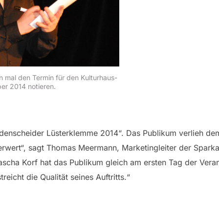
 mal den Termin für den Kulturhaus-
er 2014 notieren.
üdenscheider Lüsterklemme 2014“. Das Publikum verlieh d
perwert“, sagt Thomas Meermann, Marketingleiter der Spark
„Sascha Korf hat das Publikum gleich am ersten Tag der Vera
eicht die Qualität seines Auftritts.“