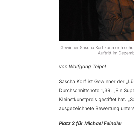
Gewinner Sascha Korf kann sich schon
Auftritt im Dezemb
von Wolfgang Teipel
Sascha Korf ist Gewinner der „L
Durchschnittsnote 1,39. „Ein Su
Kleinstkunstpreis gestiftet hat. 
ausgezeichnete Bewertung unterstr
Platz 2 für Michael Feindler