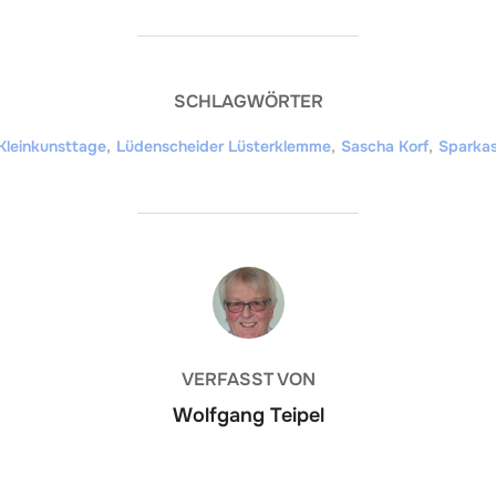
SCHLAGWÖRTER
Kleinkunsttage
,
Lüdenscheider Lüsterklemme
,
Sascha Korf
,
Sparkas
BEITRAGSAUTOR
VERFASST VON
Wolfgang Teipel