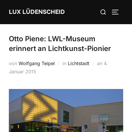
Zum
Suchen
LUX LÜDENSCHEID
Inhalt
SEITEN
nach:
springen
Otto Piene: LWL-Museum
erinnert an Lichtkunst-Pionier
von
Wolfgang Teipel
in
Lichtstadt
an
Veröffentlich
4.
Januar 2015
am