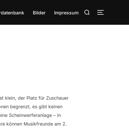
Suchen
rdatenbank
Bilder
Impressum
SEITENLE
nach:
st klein, der Platz für Zuschauer
onen begrenzt, es gibt keinen
eine Scheinwerferanlage – in
äre können Musikfreunde am 2.