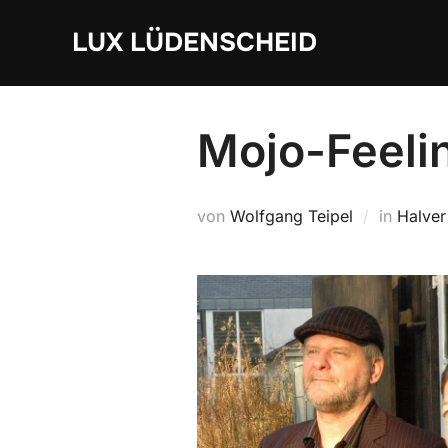
Zum
LUX LÜDENSCHEID
Inhalt
springen
Mojo-Feelin
von
Wolfgang Teipel
in
Halver