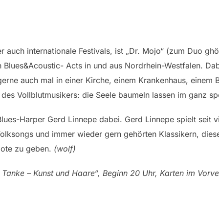
er auch internationale Festivals, ist „Dr. Mojo“ (zum Duo gh
ten Blues&Acoustic- Acts in und aus Nordrhein-Westfalen. Da
 gerne auch mal in einer Kirche, einem Krankenhaus, einem 
des Vollblutmusikers: die Seele baumeln lassen im ganz spe
 Blues-Harper Gerd Linnepe dabei. Gerd Linnepe spielt seit 
 Folksongs und immer wieder gern gehörten Klassikern, die
Note zu geben.
(wolf)
 Tanke – Kunst und Haare“, Beginn 20 Uhr, Karten im Vorve