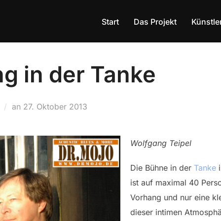
Start
Das Projekt
Künstle
g in der Tanke
an
Veröffentlicht
27. Oktober 2013
am
Wolfgang Teipel
Die Bühne in der
Tanke
i
ist auf maximal 40 Pers
Vorhang und nur eine kl
dieser intimen Atmosph