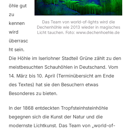
öhle gut
zu
Das Team von world-of-lights wird die
kennen
Dechenhöhle wie 2013 wieder in magisches
wird
Licht tauchen. Foto: www.dechenhoehle.de
überrasc
ht sein.
Die Höhle im Iserlohner Stadteil Grüne zählt zu den
meistbesuchten Schauhöhlen in Deutschand. Vom
14. März bis 10. April (Terminübersicht am Ende
des Textes) hat sie den Besuchern etwas
Besonderes zu bieten.
In der 1868 entdeckten Tropfsteinhsteinhöhle
begegnen sich die Kunst der Natur und die
modernste Lichtkunst. Das Team von „world-of-