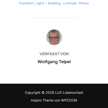
Frankfurt
,
Light + Building
,
Luminale
,
Messe
BEITRAGSAUTOR
VERFASST VON
Wolfgang Teipel
Copyright © 2026 LUX Lüdenscheid
Inspiro Theme
von
WPZOOM