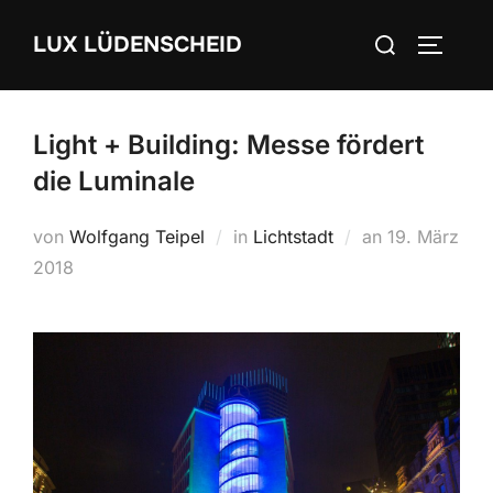
Zum
Suchen
LUX LÜDENSCHEID
Inhalt
SEITEN
nach:
springen
Light + Building: Messe fördert
die Luminale
von
Wolfgang Teipel
in
Lichtstadt
an
Veröffentlich
19. März
2018
am