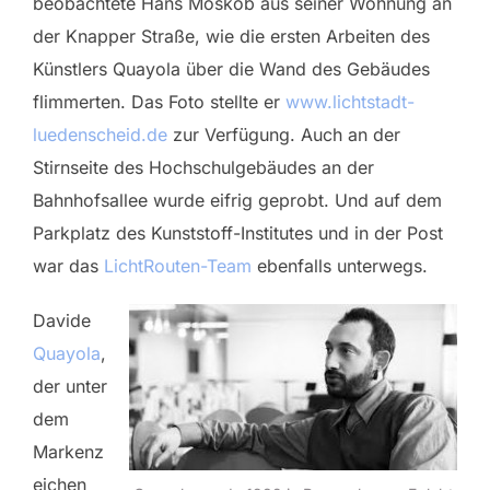
beobachtete Hans Moskob aus seiner Wohnung an
der Knapper Straße, wie die ersten Arbeiten des
Künstlers Quayola über die Wand des Gebäudes
flimmerten. Das Foto stellte er
www.lichtstadt-
luedenscheid.de
zur Verfügung. Auch an der
Stirnseite des Hochschulgebäudes an der
Bahnhofsallee wurde eifrig geprobt. Und auf dem
Parkplatz des Kunststoff-Institutes und in der Post
war das
LichtRouten-Team
ebenfalls unterwegs.
Davide
Quayola
,
der unter
dem
Markenz
eichen