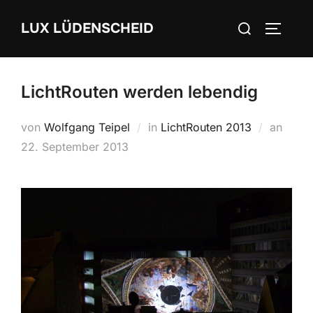
Zum
Suchen
LUX LÜDENSCHEID
Inhalt
SEITEN
nach:
springen
LichtRouten werden lebendig
von
Wolfgang Teipel
in
LichtRouten 2013
an
Veröff
22. September 2013
am