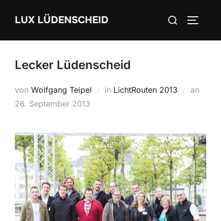
Zum
Suchen
LUX LÜDENSCHEID
Inhalt
SEITEN
nach:
springen
Lecker Lüdenscheid
von
Wolfgang Teipel
in
LichtRouten 2013
an
Veröff
26. September 2013
am