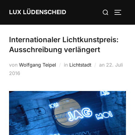
Zum
Suchen
LUX LÜDENSCHEID
Inhalt
SEITEN
nach:
springen
Internationaler Lichtkunstpreis:
Ausschreibung verlängert
von
Wolfgang Teipel
in
Lichtstadt
an
Veröffentlich
22. Juli
2016
am