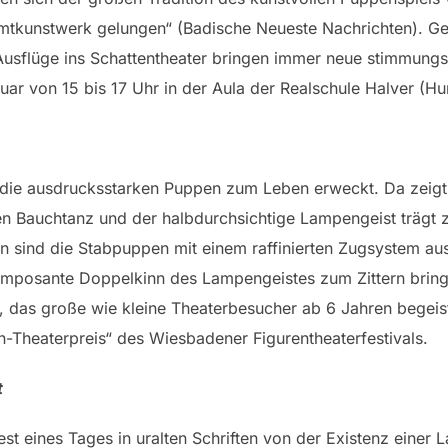
mtkunstwerk gelungen“ (Badische Neueste Nachrichten). Geh
sflüge ins Schattentheater bringen immer neue stimmungs
ruar von 15 bis 17 Uhr in der Aula der Realschule Halver (H
 die ausdrucksstarken Puppen zum Leben erweckt. Da zeigt 
hen Bauchtanz und der halbdurchsichtige Lampengeist trägt 
en sind die Stabpuppen mit einem raffinierten Zugsystem au
 imposante Doppelkinn des Lampengeistes zum Zittern bring
, das große wie kleine Theaterbesucher ab 6 Jahren begeist
Theaterpreis“ des Wiesbadener Figurentheaterfestivals.
t
est eines Tages in uralten Schriften von der Existenz einer