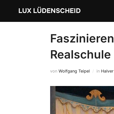
Zum
LUX LÜDENSCHEID
Inhalt
springen
Faszinieren
Realschule
von
Wolfgang Teipel
in
Halver