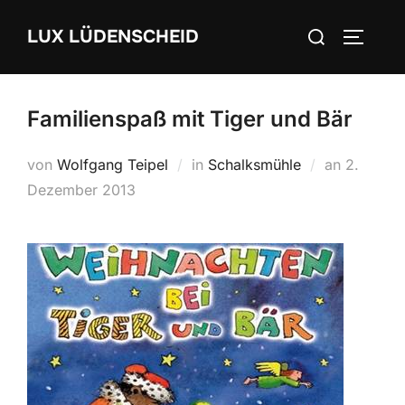
Zum
Suchen
LUX LÜDENSCHEID
Inhalt
SEITEN
nach:
springen
Familienspaß mit Tiger und Bär
von
Wolfgang Teipel
in
Schalksmühle
an
Veröffent
2.
Dezember 2013
am