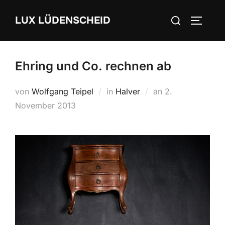
Zum
Suchen
LUX LÜDENSCHEID
Inhalt
SEITEN
nach:
springen
Ehring und Co. rechnen ab
von
Wolfgang Teipel
in
Halver
an
Veröffentlicht
2.
November 2013
am