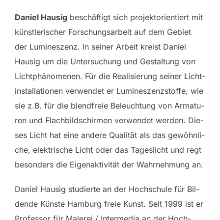
Da­ni­el Hau­sig
be­schäf­tigt sich pro­jek­t­ori­en­tiert mit
künst­le­ri­scher For­schungs­ar­beit auf dem Ge­biet
der Lu­mi­nes­zenz. In sei­ner Ar­beit kreist Da­ni­el
Hau­sig um die Un­ter­su­chung und Ge­stal­tung von
Licht­phä­no­me­nen. Für die Rea­li­sie­rung sei­ner Licht­
in­stal­la­tio­nen ver­wen­det er Lu­mi­nes­zenz­stof­fe, wie
sie z.B. für die blend­freie Be­leuch­tung von Ar­ma­tu­
ren und Flach­bild­schir­men ver­wen­det wer­den. Die­
ses Licht hat eine an­de­re Qua­li­tät als das ge­wöhn­li­
che, elek­tri­sche Licht oder das Ta­ges­licht und regt
be­son­ders die Ei­gen­ak­ti­vi­tät der Wahr­neh­mung an.
Da­ni­el Hau­sig stu­dier­te an der Hoch­schu­le für Bil­
den­de Küns­te Ham­burg freie Kunst. Seit 1999 ist er
Pro­fes­sor für Ma­le­rei / In­ter­me­dia an der Hoch­