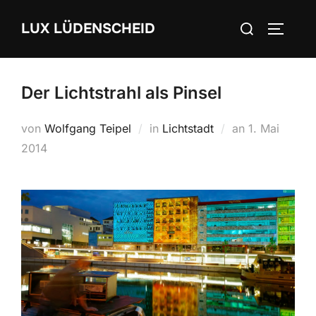
Zum
Suchen
LUX LÜDENSCHEID
Inhalt
SEITEN
nach:
springen
Der Lichtstrahl als Pinsel
von
Wolfgang Teipel
in
Lichtstadt
an
Veröffentlich
1. Mai
2014
am