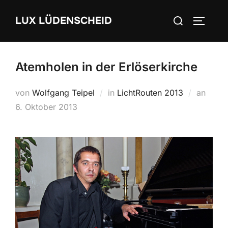
Zum
Suchen
LUX LÜDENSCHEID
Inhalt
SEITEN
nach:
springen
Atemholen in der Erlöserkirche
von
Wolfgang Teipel
in
LichtRouten 2013
an
Veröff
6. Oktober 2013
am