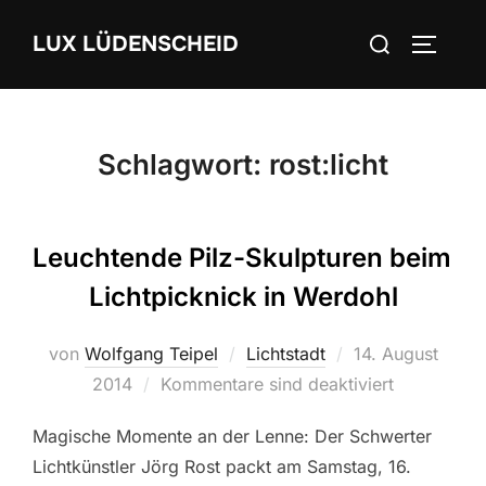
Zum
Suchen
LUX LÜDENSCHEID
Inhalt
SEITEN
nach:
springen
Schlagwort:
rost:licht
Leuchtende Pilz-Skulpturen beim
Lichtpicknick in Werdohl
von
Wolfgang Teipel
Lichtstadt
Veröffentlicht
14. August
2014
Kommentare sind deaktiviert
am
Magische Momente an der Lenne: Der Schwerter
Lichtkünstler Jörg Rost packt am Samstag, 16.