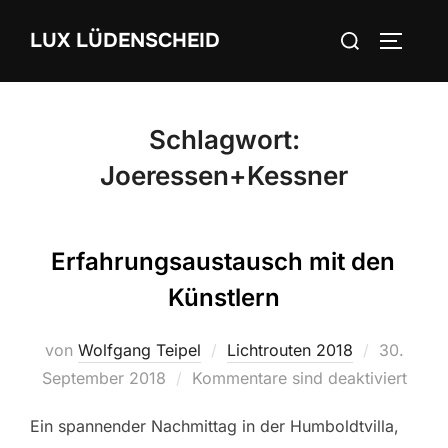
Zum
Suchen
LUX LÜDENSCHEID
Inhalt
SEITEN
nach:
springen
Schlagwort:
Joeressen+Kessner
Erfahrungsaustausch mit den
Künstlern
von
Wolfgang Teipel
Lichtrouten 2018
Veröffent
30.
September 2018
Kommentare sind deaktiviert
am
Ein spannender Nachmittag in der Humboldtvilla,